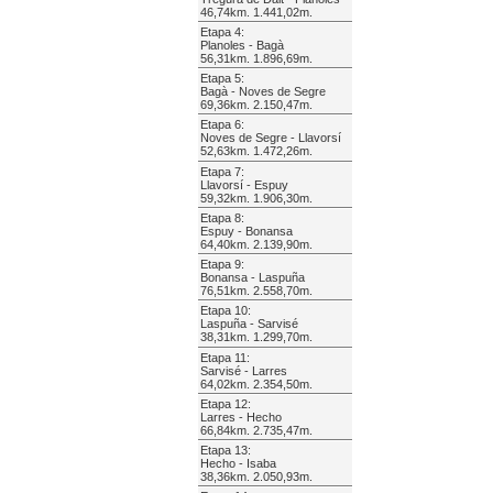
46,74km. 1.441,02m.
Etapa 4:
Planoles - Bagà
56,31km. 1.896,69m.
Etapa 5:
Bagà - Noves de Segre
69,36km. 2.150,47m.
Etapa 6:
Noves de Segre - Llavorsí
52,63km. 1.472,26m.
Etapa 7:
Llavorsí - Espuy
59,32km. 1.906,30m.
Etapa 8:
Espuy - Bonansa
64,40km. 2.139,90m.
Etapa 9:
Bonansa - Laspuña
76,51km. 2.558,70m.
Etapa 10:
Laspuña - Sarvisé
38,31km. 1.299,70m.
Etapa 11:
Sarvisé - Larres
64,02km. 2.354,50m.
Etapa 12:
Larres - Hecho
66,84km. 2.735,47m.
Etapa 13:
Hecho - Isaba
38,36km. 2.050,93m.