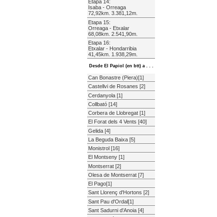
Etapa 14:
Isaba - Orreaga
72,92km. 3.381,12m.
Etapa 15:
Orreaga - Etxalar
68,08km. 2.541,90m.
Etapa 16:
Etxalar - Hondarribia
41,45km. 1.938,29m.
Desde El Papiol (en btt) a . . .
Can Bonastre (Piera)[1]
Castellvi de Rosanes [2]
Cerdanyola [1]
Collbató [14]
Corbera de Llobregat [1]
El Forat dels 4 Vents [40]
Gelida [4]
La Beguda Baixa [5]
Monistrol [16]
El Montseny [1]
Montserrat [2]
Olesa de Montserrat [7]
El Pago[1]
Sant Llorenç d'Hortons [2]
Sant Pau d'Ordal[1]
Sant Sadurni d'Anoia [4]