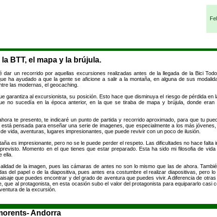
Fel
la BTT, el mapa y la brújula.
é dar un recorrido por aquellas excursiones realizadas antes de la llegada de la Bici To
que ha ayudado a que la gente se aficione a salir a la montaña, en alguna de sus modalidad
ntre las modernas, el geocaching.
e garantiza al excursionista, su posición. Esto hace que disminuya el riesgo de pérdida en 
ue no sucedía en la época anterior, en la que se tiraba de mapa y brújula, donde eran 
hora te presento, te indicaré un punto de partida y recorrido aproximado, para que tu pueda
n está pensada para enseñar una serie de imagenes, que especialmente a los más jóvenes,
de vida, aventuras, lugares impresionantes, que puede revivir con un poco de ilusión.
taña es impresionante, pero no se le puede perder el respeto. Las dificultades no hace falta i
evisto. Momento en el que tienes que estar preparado. Esta ha sido mi filosofia de vida
 ella.
calidad de la imagen, pues las cámaras de antes no son lo mismo que las de ahora. Tambi
s del papel o de la diapositiva, pues antes era costumbre el realizar diapositivas, pero lo
paisaje que puedes encontrar y del grado de aventura que puedes vivir. A diferencia de otra
, que al protagonista, en esta ocasión subo el valor del protagonista para equipararlo casi c
aventura de la excursión.
ymorents- Andorra