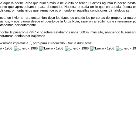
ido aquella noche, creo que nunca más la he vuelto ha tener. Pudimos aguntar la noche hasta
ento que aprovechamos para descender. Nuestra entrada en lo que en aquella época era
da de cuatro montañeros que venían de otro mundo en aquellas condiciones climatológicas.
oca, en invierno, era costumbre dejar los datos de una de las personas del grupo y la ruta q
os, y nos vieron desde el puesto de la Cruz Roja, salieron a recibirnos e interesarse po
stabamos perfectamente.
la noche la pasaron a -9ºC y nosotros estabamos unos 500 m. más alto, añadiendo la sensaci
mperaturas debían ser bajísimas.
cursión imprevista..., pero para el recuerdo. Que la disfrutes!!!