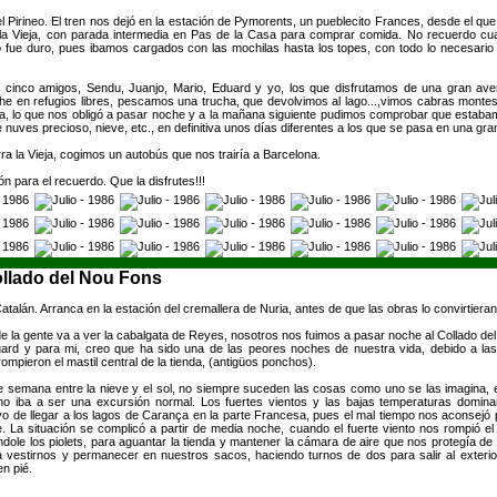
l Pirineo. El tren nos dejó en la estación de Pymorents, un pueblecito Frances, desde el qu
a la Vieja, con parada intermedia en Pas de la Casa para comprar comida. No recuerdo cu
ero fue duro, pues ibamos cargados con las mochilas hasta los topes, con todo lo necesario 
cinco amigos, Sendu, Juanjo, Mario, Eduard y yo, los que disfrutamos de una gran av
e en refugios libres, pescamos una trucha, que devolvimos al lago...,vimos cabras monte
bla, lo que nos obligó a pasar noche y a la mañana siguiente pudimos comprobar que estab
uves precioso, nieve, etc., en definitiva unos días diferentes a los que se pasa en una gra
a la Vieja, cogimos un autobús que nos trairía a Barcelona.
ón para el recuerdo. Que la disfrutes!!!
ollado del Nou Fons
Catalán. Arranca en la estación del cremallera de Nuria, antes de que las obras lo convirtiera
de la gente va a ver la cabalgata de Reyes, nosotros nos fuimos a pasar noche al Collado de
ard y para mi, creo que ha sido una de las peores noches de nuestra vida, debido a las
rompieron el mastil central de la tienda, (antigüos ponchos).
 semana entre la nieve y el sol, no siempre suceden las cosas como uno se las imagina, el 
no iba a ser una excursión normal. Los fuertes vientos y las bajas temperaturas domina
vo de llegar a los lagos de Carança en la parte Francesa, pues el mal tiempo nos aconsejó pl
La situación se complicó a partir de media noche, cuando el fuerte viento nos rompió el ma
ndole los piolets, para aguantar la tienda y mantener la cámara de aire que nos protegía de
ó a vestirnos y permanecer en nuestros sacos, haciendo turnos de dos para salir al exterior
n pié.