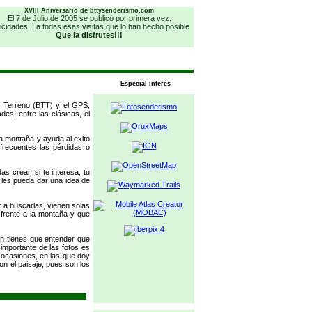
XVIII Aniversario de bttysenderismo.com
El 7 de Julio de 2005 se publicó por primera vez.
icidades!!! a todas esas visitas que lo han hecho posible
Que la disfrutes!!!
Especial interés
do Terreno (BTT) y el GPS,
es, entre las clásicas, el
la montaña y ayuda al exito
frecuentes las pérdidas o
s crear, si te interesa, tu
 les pueda dar una idea de
r a buscarlas, vienen solas
 frente a la montaña y que
én tienes que entender que
 importante de las fotos es
s ocasiones, en las que doy
on el paisaje, pues son los