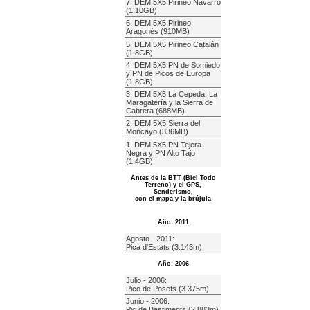
7. DEM 5X5 Pirineo Navarro
(1,10GB)
6. DEM 5X5 Pirineo
Aragonés (910MB)
5. DEM 5X5 Pirineo Catalán
(1,8GB)
4. DEM 5X5 PN de Somiedo
y PN de Picos de Europa
(1,8GB)
3. DEM 5X5 La Cepeda, La
Maragatería y la Sierra de
Cabrera (688MB)
2. DEM 5X5 Sierra del
Moncayo (336MB)
1. DEM 5X5 PN Tejera
Negra y PN Alto Tajo
(1,4GB)
Antes de la BTT (Bici Todo
Terreno) y el GPS,
Senderismo,
con el mapa y la brújula
Año: 2011
Agosto - 2011:
Pica d'Estats (3.143m)
Año: 2006
Julio - 2006:
Pico de Posets (3.375m)
Junio - 2006:
Pic de Bastiments (2.883m)