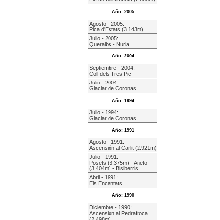
Año: 2005
Agosto - 2005:
Pica d'Estats (3.143m)
Julio - 2005:
Queralbs - Nuria
Año: 2004
Septiembre - 2004:
Coll dels Tres Pic
Julio - 2004:
Glaciar de Coronas
Año: 1994
Julio - 1994:
Glaciar de Coronas
Año: 1991
Agosto - 1991:
Ascensión al Carlit (2.921m)
Julio - 1991:
Posets (3.375m) - Aneto
(3.404m) - Bisiberris
Abril - 1991:
Els Encantats
Año: 1990
Diciembre - 1990:
Ascensión al Pedrafroca
(2.498m)