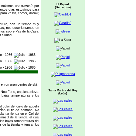
El Papiol
e inciamos una travesía por
(Barcelona)
antos días estuvimos para
para vestir, comer, dormir,
entura, con un tiempo muy
sas, nos desorientamos un
amos sobre Pas de la Casa.
n ciudad.
n en un gran centro de ski.
Santa Marina del Rey
l Nou Fons, en plena nieve.
(León)
 bajas temperaturas y los
color del cielo de aquella
rían el fin de semana. No
antar tienda en el Coll del
stil de la tienda, el cual
 las bajas temperaturas del
 de la tienda y tensar los