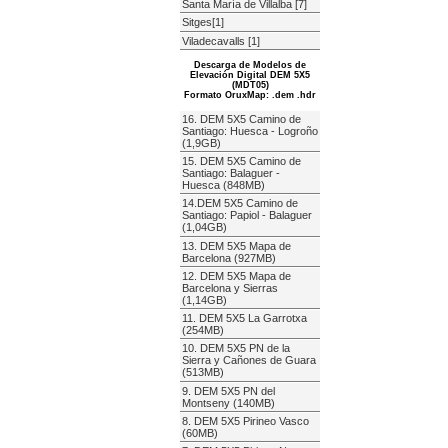
Santa María de Villalba [7]
Sitges[1]
Viladecavalls [1]
Descarga de Modelos de
Elevación Digital DEM 5X5
(MDT05)
Formato OruxMap: .dem .hdr
16. DEM 5X5 Camino de
Santiago: Huesca - Logroño
(1,9GB)
15. DEM 5X5 Camino de
Santiago: Balaguer -
Huesca (848MB)
14.DEM 5X5 Camino de
Santiago: Papiol - Balaguer
(1,04GB)
13. DEM 5X5 Mapa de
Barcelona (927MB)
12. DEM 5X5 Mapa de
Barcelona y Sierras
(1,14GB)
11. DEM 5X5 La Garrotxa
(254MB)
10. DEM 5X5 PN de la
Sierra y Cañones de Guara
(513MB)
9. DEM 5X5 PN del
Montseny (140MB)
8. DEM 5X5 Pirineo Vasco
(60MB)