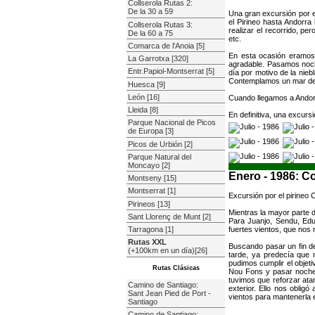
Collserola Rutas 2:
De la 30 a 59
Una gran excursión por e
el Pirineo hasta Andorr
Collserola Rutas 3:
realizar el recorrido, p
De la 60 a 75
etc.
Comarca de l'Anoia [5]
En esta ocasión eramos 
La Garrotxa [320]
agradable. Pasamos noch
Entr.Papiol-Montserrat [5]
día por motivo de la nie
Contemplamos un mar de n
Huesca [9]
León [16]
Cuando llegamos a Andorr
Lleida [8]
En definitiva, una excursi
Parque Nacional de Picos
de Europa [3]
Picos de Urbión [2]
Parque Natural del
Moncayo [2]
Enero - 1986: C
Montseny [15]
Montserrat [1]
Excursión por el pirineo 
Pirineos [13]
Mientras la mayor parte 
Sant Llorenç de Munt [2]
Para Juanjo, Sendu, Edu
fuertes vientos, que nos 
Tarragona [1]
Rutas XXL
Buscando pasar un fin de
(+100km en un día)[26]
tarde, ya predecía que 
pudimos cumplir el objeti
Rutas Clásicas
Nou Fons y pasar noche. 
tuvimos que reforzar ata
Camino de Santiago:
exterior. Ello nos oblig
Sant Jean Pied de Port -
vientos para mantenerla e
Santiago
Camino de Santiago: