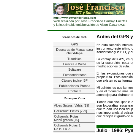
http://www.bttysenderismo.com
Web realizada por José Francisco Carbajo Fuertes
y la inestimable colaboración de Albert Casanovas
Antes del GPS y 
Secciones del web
GPS
En esta sección intentar
instrumento este último 
Descarga de Mapas para
senderismo y la BTT, y e
OruxMaps
Tutoriales
La ventaja del GPS, es qu
de la excursión, cosa q
Enlaces a Webs
modificaciones de ruta.
Software
En las excursiones que a
Fotosenderismo
propia ruta. Esta secció
Cálculo índice IBP
que existen otras formas 
Publicaciones Prensa
Mi opinión, es que la mon
y en el momento más impr
Contacta...
aconsejo para disfrutar de
Rutas por Zona
Tienes que disculpar la 
son fotografías escaneada
Alpes Suizos: Valais [19]
que te dan una idea del 
Collserola: Pistas [729]
más imporancia al paisaje
que reflejan el grado de 
Collserola: Rutas
Menú gráfico [75]
Collserola Rutas 1:
De la 1 a 29
Julio - 1986: P