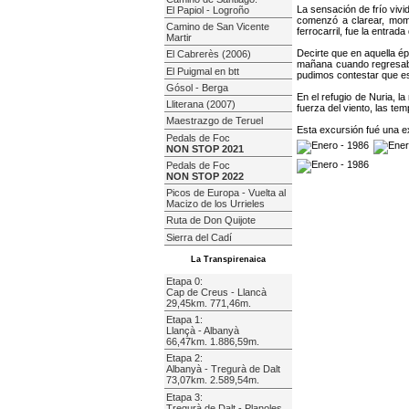
La sensación de frío viv
El Papiol - Logroño
comenzó a clarear, mom
Camino de San Vicente
ferrocarril, fue la entra
Martir
Decirte que en aquella ép
El Cabrerès (2006)
mañana cuando regresabam
El Puigmal en btt
pudimos contestar que e
Gósol - Berga
En el refugio de Nuria, 
Lliterana (2007)
fuerza del viento, las te
Maestrazgo de Teruel
Esta excursión fué una ex
Pedals de Foc
NON STOP 2021
Pedals de Foc
NON STOP 2022
Picos de Europa - Vuelta al
Macizo de los Urrieles
Ruta de Don Quijote
Sierra del Cadí
La Transpirenaica
Etapa 0:
Cap de Creus - Llancà
29,45km. 771,46m.
Etapa 1:
Llançà - Albanyà
66,47km. 1.886,59m.
Etapa 2:
Albanyà - Tregurà de Dalt
73,07km. 2.589,54m.
Etapa 3:
Tregurà de Dalt - Planoles