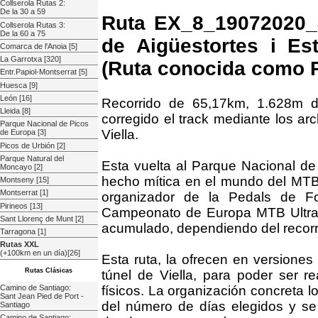
Collserola Rutas 2:
De la 30 a 59
Ruta EX_8_19072020_3
Collserola Rutas 3:
De la 60 a 75
de Aigüestortes i Es
Comarca de l'Anoia [5]
La Garrotxa [320]
(Ruta conocida como 
Entr.Papiol-Montserrat [5]
Huesca [9]
León [16]
Recorrido de 65,17km, 1.628m d
Lleida [8]
corregido el track mediante los a
Parque Nacional de Picos
Viella.
de Europa [3]
Picos de Urbión [2]
Parque Natural del
Esta vuelta al Parque Nacional de
Moncayo [2]
hecho mítica en el mundo del MTB,
Montseny [15]
Montserrat [1]
organizador de la Pedals de F
Pirineos [13]
Campeonato de Europa MTB Ultra
Sant Llorenç de Munt [2]
acumulado, dependiendo del recorr
Tarragona [1]
Rutas XXL
(+100km en un día)[26]
Esta ruta, la ofrecen en versiones
Rutas Clásicas
túnel de Viella, para poder ser re
Camino de Santiago:
físicos. La organización concreta 
Sant Jean Pied de Port -
del número de días elegidos y se 
Santiago
Camino de Santiago: