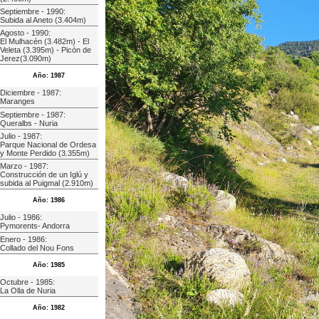
Septiembre - 1990:
Subida al Aneto (3.404m)
Agosto - 1990:
El Mulhacén (3.482m) - El
Veleta (3.395m) - Picón de
Jerez(3.090m)
Año: 1987
Diciembre - 1987:
Maranges
Septiembre - 1987:
Queralbs - Nuria
Julio - 1987:
Parque Nacional de Ordesa
y Monte Perdido (3.355m)
Marzo - 1987:
Construcción de un Iglú y
subida al Puigmal (2.910m)
Año: 1986
Julio - 1986:
Pymorents- Andorra
Enero - 1986:
Collado del Nou Fons
Año: 1985
Octubre - 1985:
La Olla de Nuria
Año: 1982