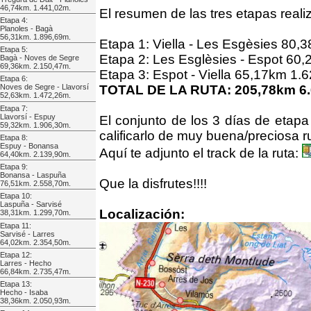
46,74km. 1.441,02m.
El resumen de las tres etapas realiz
Etapa 4:
Planoles - Bagà
56,31km. 1.896,69m.
Etapa 1: Viella - Les Esgèsies 80,
Etapa 5:
Etapa 2: Les Esglèsies - Espot 60
Bagà - Noves de Segre
69,36km. 2.150,47m.
Etapa 3: Espot - Viella 65,17km 1.
Etapa 6:
TOTAL DE LA RUTA: 205,78km 6.
Noves de Segre - Llavorsí
52,63km. 1.472,26m.
Etapa 7:
Llavorsí - Espuy
El conjunto de los 3 días de etapa
59,32km. 1.906,30m.
calificarlo de muy buena/preciosa r
Etapa 8:
Espuy - Bonansa
Aquí te adjunto el track de la ruta:
64,40km. 2.139,90m.
Etapa 9:
Bonansa - Laspuña
Que la disfrutes!!!!
76,51km. 2.558,70m.
Etapa 10:
Laspuña - Sarvisé
Localización:
38,31km. 1.299,70m.
Etapa 11:
Sarvisé - Larres
64,02km. 2.354,50m.
Etapa 12:
Larres - Hecho
66,84km. 2.735,47m.
Etapa 13:
Hecho - Isaba
38,36km. 2.050,93m.