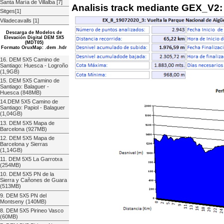
Santa María de Villalba [7]
Analisis track mediante GEX_V2:
Sitges[1]
Viladecavalls [1]
Descarga de Modelos de
Elevación Digital DEM 5X5
(MDT05)
Formato OruxMap: .dem .hdr
16. DEM 5X5 Camino de
Santiago: Huesca - Logroño
(1,9GB)
15. DEM 5X5 Camino de
Santiago: Balaguer -
Huesca (848MB)
14.DEM 5X5 Camino de
Santiago: Papiol - Balaguer
(1,04GB)
13. DEM 5X5 Mapa de
Barcelona (927MB)
12. DEM 5X5 Mapa de
Barcelona y Sierras
(1,14GB)
11. DEM 5X5 La Garrotxa
(254MB)
10. DEM 5X5 PN de la
Sierra y Cañones de Guara
(513MB)
9. DEM 5X5 PN del
Montseny (140MB)
8. DEM 5X5 Pirineo Vasco
(60MB)