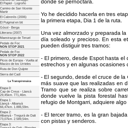
donde se pernoctará.
El Papiol - Logroño
Camino de San Vicente
Martir
Yo he decidido hacerla en tres etap
El Cabrerès (2006)
la primera etapa, Dia 1 de la ruta.
El Puigmal en btt
Gósol - Berga
Una vez almorzado y preparada la b
Lliterana (2007)
Maestrazgo de Teruel
día soleado y precioso. En esta et
Pedals de Foc
pueden distiguir tres tramos:
NON STOP 2021
Pedals de Foc
NON STOP 2022
- El primero, desde Espot hasta el
Picos de Europa - Vuelta al
estrechos y en algunas ocasiones 
Macizo de los Urrieles
Ruta de Don Quijote
Sierra del Cadí
- El segundo, desde el cruce de la
La Transpirenaica
más suave que las realizadas en dí
Etapa 0:
Tramo que se realiza sobre carret
Cap de Creus - Llancà
donde vuelve la pista forestal has
29,45km. 771,46m.
Etapa 1:
refugio de Montgarri, adquiere algo
Llançà - Albanyà
66,47km. 1.886,59m.
Etapa 2:
- El tercer tramo, es la gran bajad
Albanyà - Tregurà de Dalt
73,07km. 2.589,54m.
con pistas y senderos.
Etapa 3:
Tregurà de Dalt - Planoles