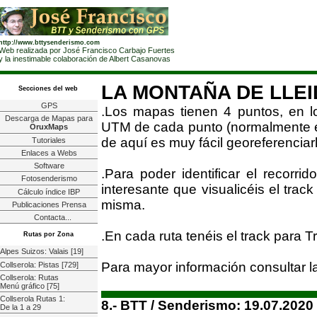
http://www.bttysenderismo.com
Web realizada por José Francisco Carbajo Fuertes
y la inestimable colaboración de Albert Casanovas
LA MONTAÑA DE LLE
Secciones del web
GPS
.Los mapas tienen 4 puntos, en l
Descarga de Mapas para
UTM de cada punto (normalmente est
OruxMaps
de aquí es muy fácil georeferenciarl
Tutoriales
Enlaces a Webs
Software
.Para poder identificar el recorr
Fotosenderismo
interesante que visualicéis el trac
Cálculo índice IBP
misma.
Publicaciones Prensa
Contacta...
.En cada ruta tenéis el track para 
Rutas por Zona
Alpes Suizos: Valais [19]
Para mayor información consultar 
Collserola: Pistas [729]
Collserola: Rutas
Menú gráfico [75]
Collserola Rutas 1:
8.- BTT / Senderismo: 19.07.2020
De la 1 a 29