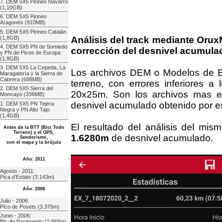
7. DEM 5X5 Pirineo Navarro
(1,10GB)
6. DEM 5X5 Pirineo
Aragonés (910MB)
5. DEM 5X5 Pirineo Catalán
(1,8GB)
Análisis del track mediante Oru
4. DEM 5X5 PN de Somiedo
corrección del desnivel acumula
y PN de Picos de Europa
(1,8GB)
3. DEM 5X5 La Cepeda, La
Los archivos DEM o Modelos de Ele
Maragatería y la Sierra de
Cabrera (688MB)
terreno, con errores inferiores 
2. DEM 5X5 Sierra del
20x25m. Son los archivos mas ex
Moncayo (336MB)
desnivel acumulado obtenido por es
1. DEM 5X5 PN Tejera
Negra y PN Alto Tajo
(1,4GB)
El resultado del análisis del mi
Antes de la BTT (Bici Todo
Terreno) y el GPS,
1.6280m
de desnivel acumulado.
Senderismo,
con el mapa y la brújula
Año: 2011
Agosto - 2011:
Pica d'Estats (3.143m)
Año: 2006
Julio - 2006:
Pico de Posets (3.375m)
Junio - 2006:
Pic de Bastiments (2.883m)