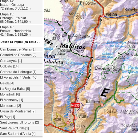
Etapa 14:
Isaba - Orreaga
72,92km. 3.381,12m.
Etapa 15:
Orreaga - Etxalar
68,08km. 2.541,90m.
Etapa 16:
Etxalar - Hondarribia
41,45km. 1.938,29m.
Desde El Papiol (en btt) a . . .
Can Bonastre (Piera)[1]
Castellvi de Rosanes [2]
Cerdanyola [1]
Collbató [14]
Corbera de Llobregat [1]
El Forat dels 4 Vents [40]
Gelida [4]
La Beguda Baixa [5]
Monistrol [16]
El Montseny [1]
Montserrat [2]
Olesa de Montserrat [7]
El Pago[1]
Sant Llorenç d'Hortons [2]
Sant Pau d'Ordal[1]
Sant Sadurni d'Anoia [4]