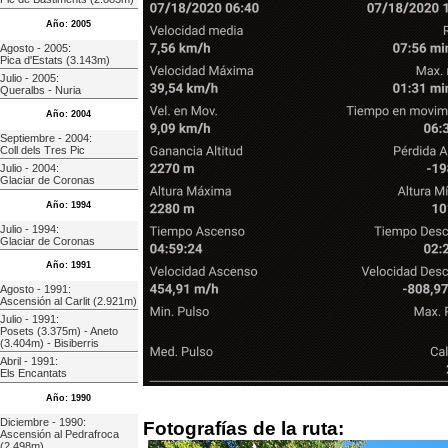
Año: 2005
Agosto - 2005:
Pica d'Estats (3.143m)
Julio - 2005:
Queralbs - Nuria
Año: 2004
Septiembre - 2004:
Coll dels Tres Pic
Julio - 2004:
Glaciar de Coronas
Año: 1994
Julio - 1994:
Glaciar de Coronas
Año: 1991
Agosto - 1991:
Ascensión al Carlit (2.921m)
Julio - 1991:
Posets (3.375m) - Aneto
(3.404m) - Bisiberris
Abril - 1991:
Els Encantats
Año: 1990
Diciembre - 1990:
Fotografías de la ruta:
Ascensión al Pedrafroca
(2.498m)