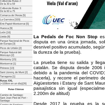
Collserola Rutas 2:
De la 30 a 59
Collserola Rutas 3:
De la 60 a 75
Comarca de l'Anoia [5]
La Garrotxa [320]
Entr.Papiol-Montserrat [5]
Huesca [9]
León [16]
La Pedals de Foc Non Stop
es
Lleida [8]
disputa en una única jornada, s
Parque Nacional de Picos
de Europa [3]
desnivel positivo acumulado, según
Picos de Urbión [2]
la dureza de la prueba).
Parque Natural del
Moncayo [2]
Montseny [15]
La prueba tiene su salida y llega
Montserrat [1]
catalán. Se disputa desde 2006 
Pirineos [13]
debido a la pandemia del COVID
Sant Llorenç de Munt [2]
Tarragona [1]
hacerla), y recorre el perímetro 
Rutas XXL
Aigüestortes i Estany de Sant Mauri
(+100km en un día)[26]
paisajística sin igual (especia
Rutas Clásicas
2.200m de altitud)
Camino de Santiago:
Sant Jean Pied de Port -
Santiago
Desde 2017 la prueba es la 
Camino de Santiago: