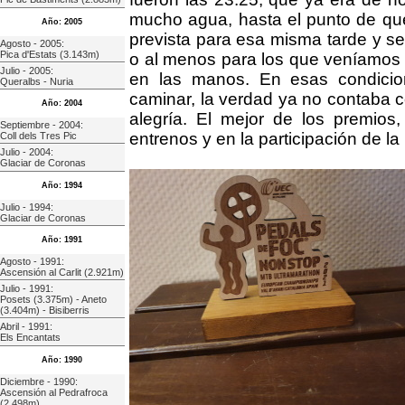
mucho agua, hasta el punto de que
Año: 2005
prevista para esa misma tarde y se 
Agosto - 2005:
Pica d'Estats (3.143m)
o al menos para los que veníamos 
Julio - 2005:
en las manos. En esas condicio
Queralbs - Nuria
caminar, la verdad ya no contaba co
Año: 2004
alegría. El mejor de los premio
Septiembre - 2004:
entrenos y en la participación de la
Coll dels Tres Pic
Julio - 2004:
Glaciar de Coronas
Año: 1994
Julio - 1994:
Glaciar de Coronas
Año: 1991
Agosto - 1991:
Ascensión al Carlit (2.921m)
Julio - 1991:
Posets (3.375m) - Aneto
(3.404m) - Bisiberris
Abril - 1991:
Els Encantats
Año: 1990
Diciembre - 1990:
Ascensión al Pedrafroca
(2.498m)