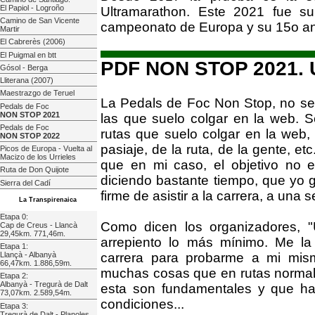
El Papiol - Logroño
Ultramarathon. Este 2021 fue s
Camino de San Vicente
campeonato de Europa y su 15o ani
Martir
El Cabrerès (2006)
El Puigmal en btt
PDF NON STOP 2021. 
Gósol - Berga
Lliterana (2007)
Maestrazgo de Teruel
La Pedals de Foc Non Stop, no se
Pedals de Foc
NON STOP 2021
las que suelo colgar en la web. Se
Pedals de Foc
rutas que suelo colgar en la web, t
NON STOP 2022
pasiaje, de la ruta, de la gente, e
Picos de Europa - Vuelta al
Macizo de los Urrieles
que en mi caso, el objetivo no er
Ruta de Don Quijote
diciendo bastante tiempo, que yo g
Sierra del Cadí
firme de asistir a la carrera, a una
La Transpirenaica
Etapa 0:
Como dicen los organizadores, 
Cap de Creus - Llancà
29,45km. 771,46m.
arrepiento lo más mínimo. Me l
Etapa 1:
carrera para probarme a mi mis
Llançà - Albanyà
66,47km. 1.886,59m.
muchas cosas que en rutas normale
Etapa 2:
Albanyà - Tregurà de Dalt
esta son fundamentales y que ha
73,07km. 2.589,54m.
condiciones...
Etapa 3:
Tregurà de Dalt - Planoles