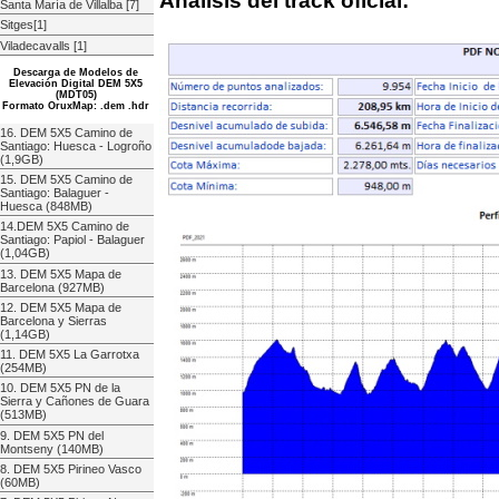
Análisis del track oficial:
Santa María de Villalba [7]
Sitges[1]
Viladecavalls [1]
Descarga de Modelos de
Elevación Digital DEM 5X5
(MDT05)
Formato OruxMap: .dem .hdr
16. DEM 5X5 Camino de
Santiago: Huesca - Logroño
(1,9GB)
15. DEM 5X5 Camino de
Santiago: Balaguer -
Huesca (848MB)
14.DEM 5X5 Camino de
Santiago: Papiol - Balaguer
(1,04GB)
13. DEM 5X5 Mapa de
Barcelona (927MB)
12. DEM 5X5 Mapa de
Barcelona y Sierras
(1,14GB)
11. DEM 5X5 La Garrotxa
(254MB)
10. DEM 5X5 PN de la
Sierra y Cañones de Guara
(513MB)
9. DEM 5X5 PN del
Montseny (140MB)
8. DEM 5X5 Pirineo Vasco
(60MB)