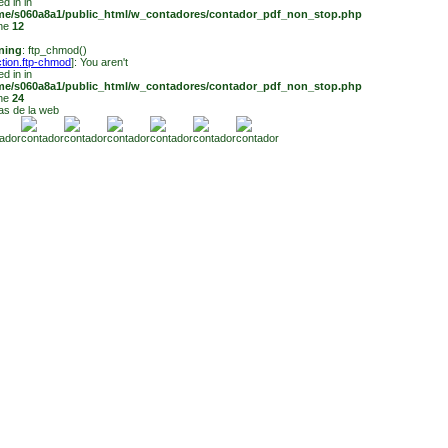
ed in in
me/s060a8a1/public_html/w_contadores/contador_pdf_non_stop.php
ine
12
ning
: ftp_chmod()
ction.ftp-chmod
]: You aren't
ed in in
me/s060a8a1/public_html/w_contadores/contador_pdf_non_stop.php
ine
24
tas de la web