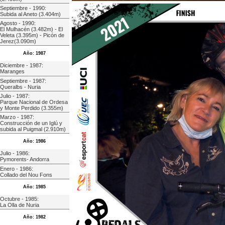
Septiembre - 1990:
Subida al Aneto (3.404m)
Agosto - 1990:
El Mulhacén (3.482m) - El
Veleta (3.395m) - Picón de
Jerez(3.090m)
Año: 1987
Diciembre - 1987:
Maranges
Septiembre - 1987:
Queralbs - Nuria
Julio - 1987:
Parque Nacional de Ordesa
y Monte Perdido (3.355m)
Marzo - 1987:
Construcción de un Iglú y
subida al Puigmal (2.910m)
Año: 1986
Julio - 1986:
Pymorents- Andorra
Enero - 1986:
Collado del Nou Fons
Año: 1985
Octubre - 1985:
La Olla de Nuria
Año: 1982