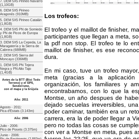
7. DEM 5X5 Pirineo Navarro
(1,10GB)
6. DEM 5X5 Pirineo
Aragonés (910MB)
Los trofeos:
5. DEM 5X5 Pirineo Catalán
(1,8GB)
El trofeo y el maillot de finisher, 
4. DEM 5X5 PN de Somiedo
y PN de Picos de Europa
participantes que llegan a meta, s
(1,8GB)
la pdf non stop. El trofeo te lo en
3. DEM 5X5 La Cepeda, La
Maragatería y la Sierra de
maillot de finisher, es ese recon
Cabrera (688MB)
2. DEM 5X5 Sierra del
dura.
Moncayo (336MB)
1. DEM 5X5 PN Tejera
Negra y PN Alto Tajo
En mi caso, tuve un trofeo mayor
(1,4GB)
meta (gracias a la aplicació
Antes de la BTT (Bici Todo
organización, los familiares y
Terreno) y el GPS,
Senderismo,
con el mapa y la brújula
encontrabamos, con lo que la es
Montse, un año despues de habe
Año: 2011
dejado secuelas irreversibles, un
Agosto - 2011:
poder caminar, también era un reto.
Pica d'Estats (3.143m)
carrera, era la de poder llegar a V
Año: 2006
pero no todas las cosas se cumple
Julio - 2006:
Pico de Posets (3.375m)
con ver a Montse en meta, pues as
Junio - 2006:
fueron las 23:25, que ya era de n
Pic de Bastiments (2.883m)