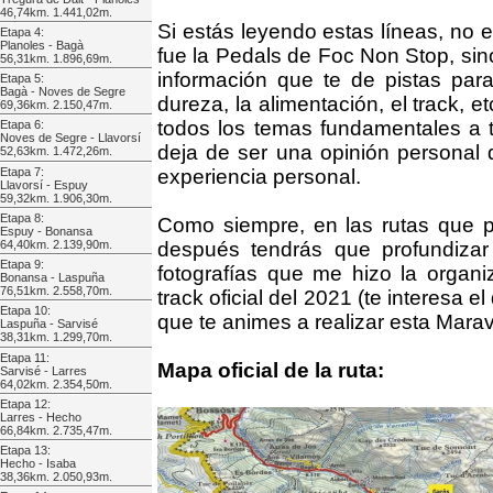
46,74km. 1.441,02m.
Si estás leyendo estas líneas, no
Etapa 4:
Planoles - Bagà
fue la Pedals de Foc Non Stop, sin
56,31km. 1.896,69m.
información que te de pistas para
Etapa 5:
Bagà - Noves de Segre
dureza, la alimentación, el track, e
69,36km. 2.150,47m.
todos los temas fundamentales a 
Etapa 6:
Noves de Segre - Llavorsí
deja de ser una opinión personal 
52,63km. 1.472,26m.
Etapa 7:
experiencia personal.
Llavorsí - Espuy
59,32km. 1.906,30m.
Etapa 8:
Como siempre, en las rutas que p
Espuy - Bonansa
64,40km. 2.139,90m.
después tendrás que profundiza
Etapa 9:
fotografías que me hizo la organiz
Bonansa - Laspuña
76,51km. 2.558,70m.
track oficial del 2021 (te interesa el
Etapa 10:
que te animes a realizar esta Marav
Laspuña - Sarvisé
38,31km. 1.299,70m.
Etapa 11:
Mapa oficial de la ruta:
Sarvisé - Larres
64,02km. 2.354,50m.
Etapa 12:
Larres - Hecho
66,84km. 2.735,47m.
Etapa 13:
Hecho - Isaba
38,36km. 2.050,93m.