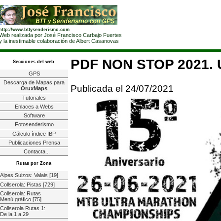
http://www.bttysenderismo.com
Web realizada por José Francisco Carbajo Fuertes
y la inestimable colaboración de Albert Casanovas
PDF NON STOP 2021. U
Secciones del web
GPS
Descarga de Mapas para
Publicada el 24/07/2021
OruxMaps
Tutoriales
Enlaces a Webs
Software
Fotosenderismo
Cálculo índice IBP
Publicaciones Prensa
Contacta...
Rutas por Zona
Alpes Suizos: Valais [19]
Collserola: Pistas [729]
Collserola: Rutas
Menú gráfico [75]
Collserola Rutas 1:
De la 1 a 29