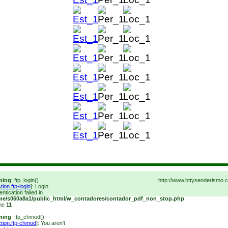
ning
: ftp_login()
http://www.bttysenderism
tion.ftp-login
]: Login
entication failed in
me/s060a8a1/public_html/w_contadores/contador_pdf_non_stop.php
ine
11
ning
: ftp_chmod()
ction.ftp-chmod
]: You aren't