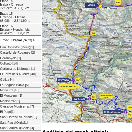
Etapa 14:
Isaba - Orreaga
72,92km. 3.381,12m.
Etapa 15:
Orreaga - Etxalar
68,08km. 2.541,90m.
Etapa 16:
Etxalar - Hondarribia
41,45km. 1.938,29m.
Desde El Papiol (en btt) a . . .
Can Bonastre (Piera)[1]
Castellvi de Rosanes [2]
Cerdanyola [1]
Collbató [14]
Corbera de Llobregat [1]
El Forat dels 4 Vents [40]
Gelida [4]
La Beguda Baixa [5]
Monistrol [16]
El Montseny [1]
Montserrat [2]
Olesa de Montserrat [7]
El Pago[1]
Sant Llorenç d'Hortons [2]
Sant Pau d'Ordal[1]
Sant Sadurni d'Anoia [4]