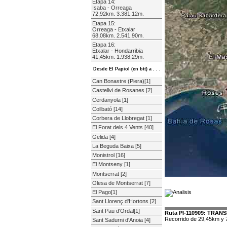
Etapa 14:
Isaba - Orreaga
72,92km. 3.381,12m.
Etapa 15:
Orreaga - Etxalar
68,08km. 2.541,90m.
Etapa 16:
Etxalar - Hondarribia
41,45km. 1.938,29m.
Desde El Papiol (en btt) a . . .
Can Bonastre (Piera)[1]
Castellvi de Rosanes [2]
Cerdanyola [1]
Collbató [14]
Corbera de Llobregat [1]
El Forat dels 4 Vents [40]
Gelida [4]
La Beguda Baixa [5]
Monistrol [16]
El Montseny [1]
Montserrat [2]
Olesa de Montserrat [7]
El Pago[1]
Sant Llorenç d'Hortons [2]
Sant Pau d'Ordal[1]
Ruta PI-110909: TRANS
Recorrido de 29,45km y 
Sant Sadurni d'Anoia [4]