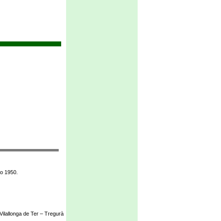
eo 1950.
ilallonga de Ter – Tregurà