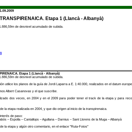
1.09.2009
 TRANSPIRENAICA. Etapa 1 (Llancà - Albanyà)
1.886,59m de desnivel acumulado de subida.
PIRENAICA. Etapa 1 (Llancà - Albanyà)
1.886,59m de desnivel acumulado de subida.
ión utilice los planos de la guía de Jordi Laparra a E. 1:40.000, realizados en el datum europ
amos Albert Casanovas y el que suscribe.
lizado dos veces, en 2004 y en el 2009 para poder tener el track de la etapa y para rec
de la etapa realizada en 2004, y que dio origen al inicio de la transpirenaica.
interés de paso:
abós – Espolla – Cantallops – Agullana – Darnius – Sant Llorens de la Muga – Albanyà
de la etapa y algún otro comentario, en el enlace "Ruta-Fotos"