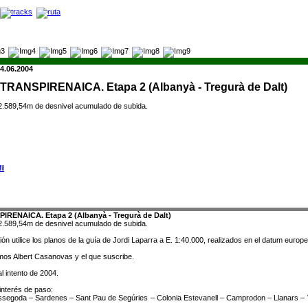
4.06.2004
 TRANSPIRENAICA. Etapa 2 (Albanyà - Tregurà de Dalt)
2.589,54m de desnivel acumulado de subida.
IRENAICA. Etapa 2 (Albanyà - Tregurà de Dalt)
2.589,54m de desnivel acumulado de subida.
ión utilice los planos de la guía de Jordi Laparra a E. 1:40.000, realizados en el datum europ
amos Albert Casanovas y el que suscribe.
l intento de 2004.
interés de paso:
segoda – Sardenes – Sant Pau de Segúries – Colonia Estevanell – Camprodon – Llanars – V