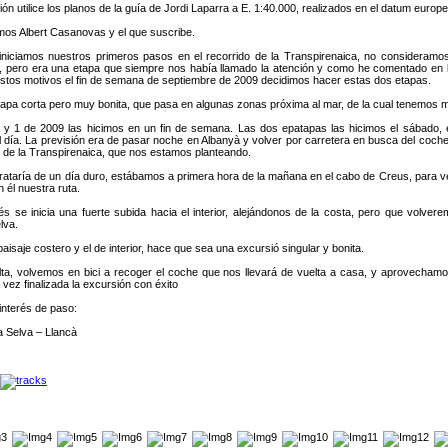
ión utilice los planos de la guía de Jordi Laparra a E. 1:40.000, realizados en el datum europ
amos Albert Casanovas y el que suscribe.
niciamos nuestros primeros pasos en el recorrido de la Transpirenaica, no consideramos 
, pero era una etapa que siempre nos había llamado la atención y como he comentado en l
estos motivos el fin de semana de septiembre de 2009 decidimos hacer estas dos etapas.
tapa corta pero muy bonita, que pasa en algunas zonas próxima al mar, de la cual tenemos
0 y 1 de 2009 las hicimos en un fin de semana. Las dos epatapas las hicimos el sábado,
día. La previsión era de pasar noche en Albanyà y volver por carretera en busca del coche.
 de la Transpirenaica, que nos estamos planteando.
taría de un día duro, estábamos a primera hora de la mañana en el cabo de Creus, para ver
on él nuestra ruta.
se inicia una fuerte subida hacia el interior, alejándonos de la costa, pero que volverem
lva.
paisaje costero y el de interior, hace que sea una excursió singular y bonita.
uelta, volvemos en bici a recoger el coche que nos llevará de vuelta a casa, y aprovecham
 vez finalizada la excursión con éxito
interés de paso:
a Selva – Llancà