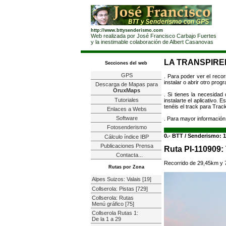
http://www.bttysenderismo.com
Web realizada por José Francisco Carbajo Fuertes
y la inestimable colaboración de Albert Casanovas
LA TRANSPIRE
Secciones del web
GPS
. Para poder ver el reco
instalar o abrir otro pro
Descarga de Mapas para
OruxMaps
. Si tienes la necesida
Tutoriales
instalarte el aplicativo.
tenéis el track para Tra
Enlaces a Webs
Software
. Para mayor información
Fotosenderismo
0.- BTT / Senderismo: 1
Cálculo índice IBP
Publicaciones Prensa
Ruta PI-110909:
Contacta...
Recorrido de 29,45km y 
Rutas por Zona
Alpes Suizos: Valais [19]
Collserola: Pistas [729]
Collserola: Rutas
Menú gráfico [75]
Collserola Rutas 1:
De la 1 a 29