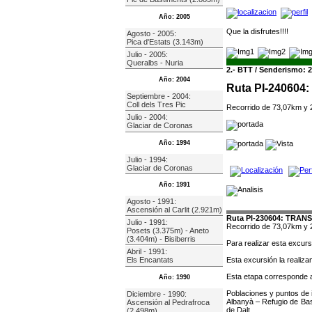
Año: 2005
Que la disfrutes!!!!
Agosto - 2005:
Pica d'Estats (3.143m)
Julio - 2005:
Queralbs - Nuria
2.- BTT / Senderismo: 2
Año: 2004
Ruta PI-240604:
Septiembre - 2004:
Coll dels Tres Pic
Recorrido de 73,07km y 
Julio - 2004:
Glaciar de Coronas
Año: 1994
Julio - 1994:
Glaciar de Coronas
Año: 1991
Agosto - 1991:
Ascensión al Carlit (2.921m)
Ruta PI-230604: TRANSP
Julio - 1991:
Recorrido de 73,07km y 
Posets (3.375m) - Aneto
(3.404m) - Bisiberris
Para realizar esta excurs
Abril - 1991:
Esta excursión la realiz
Els Encantats
Esta etapa corresponde a
Año: 1990
Poblaciones y puntos de 
Diciembre - 1990:
Albanyà – Refugio de Bas
Ascensión al Pedrafroca
de Dalt.
(2.498m)