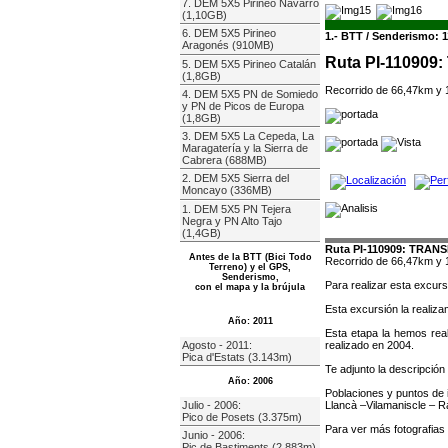
7. DEM 5X5 Pirineo Navarro
(1,10GB)
6. DEM 5X5 Pirineo
1.- BTT / Senderismo: 1
Aragonés (910MB)
Ruta PI-110909:
5. DEM 5X5 Pirineo Catalán
(1,8GB)
Recorrido de 66,47km y 
4. DEM 5X5 PN de Somiedo
y PN de Picos de Europa
(1,8GB)
3. DEM 5X5 La Cepeda, La
Maragatería y la Sierra de
Cabrera (688MB)
2. DEM 5X5 Sierra del
Moncayo (336MB)
1. DEM 5X5 PN Tejera
Negra y PN Alto Tajo
(1,4GB)
Ruta PI-110909: TRANS
Antes de la BTT (Bici Todo
Recorrido de 66,47km y 
Terreno) y el GPS,
Senderismo,
Para realizar esta excurs
con el mapa y la brújula
Esta excursión la realiz
Año: 2011
Esta etapa la hemos rea
Agosto - 2011:
realizado en 2004.
Pica d'Estats (3.143m)
Te adjunto la descripción 
Año: 2006
Poblaciones y puntos de 
Llancà –Vilamaniscle – R
Julio - 2006:
Pico de Posets (3.375m)
Para ver más fotografias 
Junio - 2006:
Pic de Bastiments (2.883m)