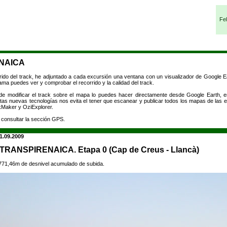
Fel
NAICA
rrido del track, he adjuntado a cada excursión una ventana con un visualizador de Google E
grama puedes ver y comprobar el recorrido y la calidad del track.
d de modificar el track sobre el mapa lo puedes hacer directamente desde Google Earth, 
 Estas nuevas tecnologías nos evita el tener que escanear y publicar todos los mapas de las 
ckMaker y OziExplorer.
 consultar la sección GPS.
1.09.2009
 TRANSPIRENAICA. Etapa 0 (Cap de Creus - Llancà)
771,46m de desnivel acumulado de subida.