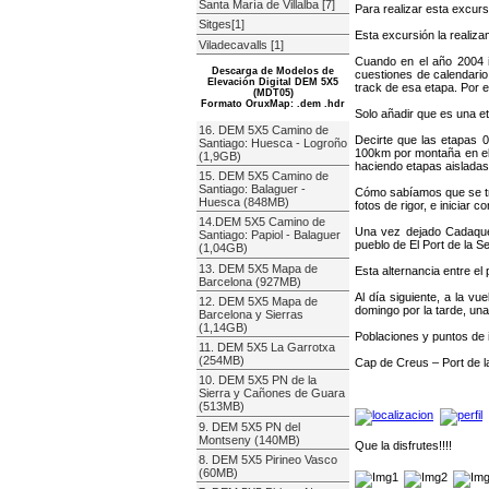
Santa María de Villalba [7]
Para realizar esta excurs
Sitges[1]
Esta excursión la realiz
Viladecavalls [1]
Cuando en el año 2004 i
Descarga de Modelos de
cuestiones de calendario
Elevación Digital DEM 5X5
track de esa etapa. Por 
(MDT05)
Formato OruxMap: .dem .hdr
Solo añadir que es una e
16. DEM 5X5 Camino de
Decirte que las etapas 
Santiago: Huesca - Logroño
100km por montaña en el 
(1,9GB)
haciendo etapas aisladas
15. DEM 5X5 Camino de
Santiago: Balaguer -
Cómo sabíamos que se tra
Huesca (848MB)
fotos de rigor, e iniciar c
14.DEM 5X5 Camino de
Una vez dejado Cadaqués 
Santiago: Papiol - Balaguer
pueblo de El Port de la Se
(1,04GB)
13. DEM 5X5 Mapa de
Esta alternancia entre el 
Barcelona (927MB)
Al día siguiente, a la v
12. DEM 5X5 Mapa de
domingo por la tarde, una
Barcelona y Sierras
(1,14GB)
Poblaciones y puntos de 
11. DEM 5X5 La Garrotxa
(254MB)
Cap de Creus – Port de l
10. DEM 5X5 PN de la
Sierra y Cañones de Guara
(513MB)
9. DEM 5X5 PN del
Montseny (140MB)
Que la disfrutes!!!!
8. DEM 5X5 Pirineo Vasco
(60MB)