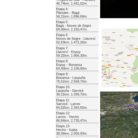
46,74km. 1.441,02m.
Etapa 4:
Planoles - Bagà
56,31km. 1.896,69m.
Etapa 5:
Bagà - Noves de Segre
69,36km. 2.150,47m.
Etapa 6:
Noves de Segre - Llavorsí
52,63km. 1.472,26m.
Etapa 7:
Llavorsí - Espuy
59,32km. 1.906,30m.
Etapa 8:
Espuy - Bonansa
64,40km. 2.139,90m.
Etapa 9:
Bonansa - Laspuña
76,51km. 2.558,70m.
Etapa 10:
Laspuña - Sarvisé
38,31km. 1.299,70m.
Etapa 11:
Sarvisé - Larres
64,02km. 2.354,50m.
Etapa 12:
Larres - Hecho
66,84km. 2.735,47m.
Etapa 13:
Hecho - Isaba
38,36km. 2.050,93m.