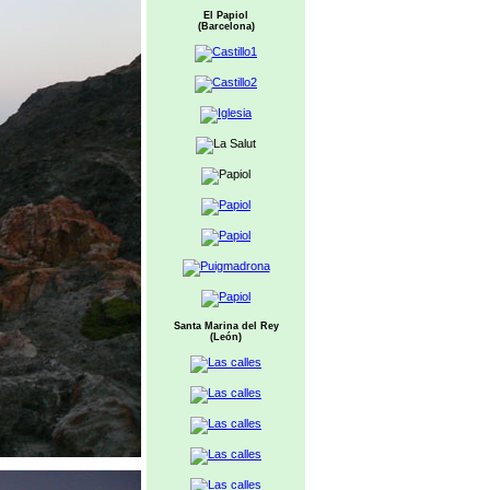
El Papiol
(Barcelona)
Santa Marina del Rey
(León)