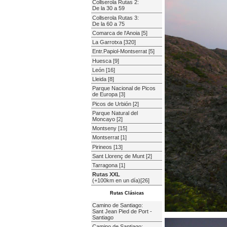
Collserola Rutas 2:
De la 30 a 59
Collserola Rutas 3:
De la 60 a 75
Comarca de l'Anoia [5]
La Garrotxa [320]
Entr.Papiol-Montserrat [5]
Huesca [9]
León [16]
Lleida [8]
Parque Nacional de Picos
de Europa [3]
Picos de Urbión [2]
Parque Natural del
Moncayo [2]
Montseny [15]
Montserrat [1]
Pirineos [13]
Sant Llorenç de Munt [2]
Tarragona [1]
Rutas XXL
(+100km en un día)[26]
Rutas Clásicas
Camino de Santiago:
Sant Jean Pied de Port -
Santiago
Camino de Santiago: