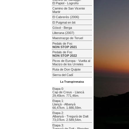
El Papiol - Logroño
Camino de San Vicente
Martir
El Cabrerès (2006)
El Puigmal en btt
Gósol - Berga
Lliterana (2007)
Maestrazgo de Teruel
Pedals de Foc
NON STOP 2021
Pedals de Foc
NON STOP 2022
Picos de Europa - Vuelta al
Macizo de los Urrieles
Ruta de Don Quijote
Sierra del Cadí
La Transpirenaica
Etapa 0:
Cap de Creus - Llancà
29,45km. 771,46m.
Etapa 1:
Llançà - Albanyà
66,47km. 1.886,59m.
Etapa 2:
Albanyà - Tregurà de Dalt
73,07km. 2.589,54m.
Etapa 3:
Tregurà de Dalt - Planoles